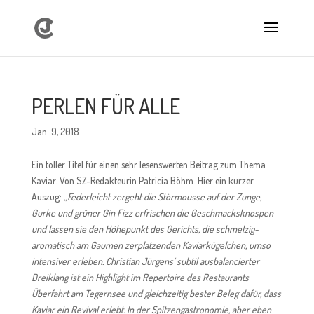
PERLEN FÜR ALLE
Jan. 9, 2018
Ein toller Titel für einen sehr lesenswerten Beitrag zum Thema
Kaviar. Von SZ-Redakteurin Patricia Böhm. Hier ein kurzer
Auszug:
„Federleicht zergeht die Störmousse auf der Zunge,
Gurke und grüner Gin Fizz erfrischen die Geschmacksknospen
und lassen sie den Höhepunkt des Gerichts, die schmelzig-
aromatisch am Gaumen zerplatzenden Kaviarkügelchen, umso
intensiver erleben. Christian Jürgens‘ subtil ausbalancierter
Dreiklang ist ein Highlight im Repertoire des Restaurants
Überfahrt am Tegernsee und gleichzeitig bester Beleg dafür, dass
Kaviar ein Revival erlebt. In der Spitzengastronomie, aber eben