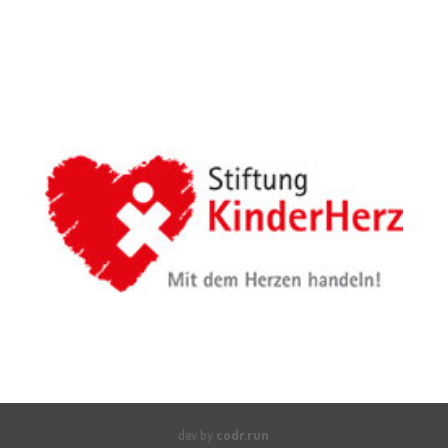
dev by
codr.run